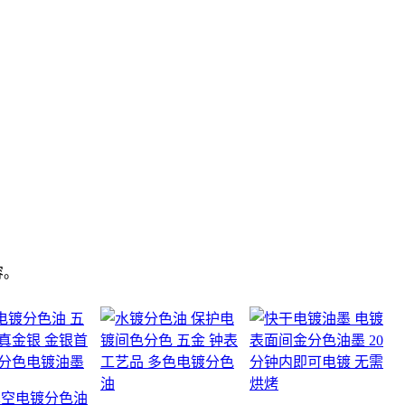
容。
真空电镀分色油