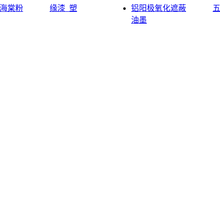
海棠粉
缘漆_塑
铝阳极氧化遮蔽
油墨