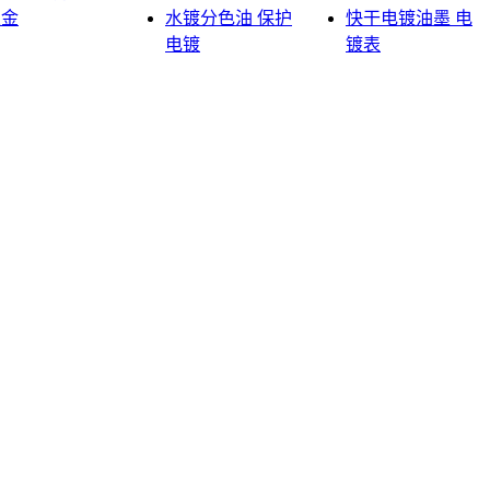
五金
水镀分色油 保护
快干电镀油墨 电
电镀
镀表