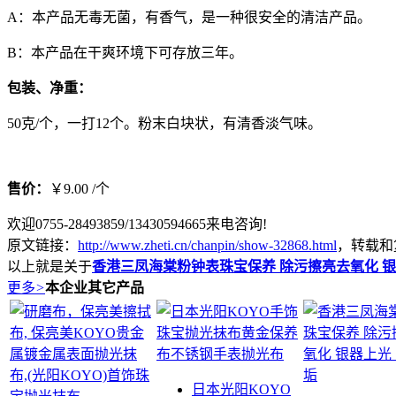
A：本产品无毒无菌，有香气，是一种很安全的清洁产品。
B：本产品在干爽环境下可存放三年。
包装、净重：
50克/个，一打12个。粉末白块状，有清香淡气味。
售价：
￥9.00 /个
欢迎0755-28493859/13430594665来电咨询!
原文链接：
http://www.zheti.cn/chanpin/show-32868.html
，转载和
以上就是关于
香港三凤海棠粉钟表珠宝保养 除污擦亮去氧化 银
更多
>
本企业其它产品
日本光阳KOYO