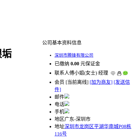
公司基本资料信息
银垢
深圳市腾锋有限公司
已缴纳
0.00
元保证金
联系人
傅小姐(女士) 经理
会员
[
当前离线
]
[加为商友]
[发送信
件]
邮件
电话
手机
地区
广东-深圳市
地址
深圳市龙岗区平湖华南城P08栋
116号