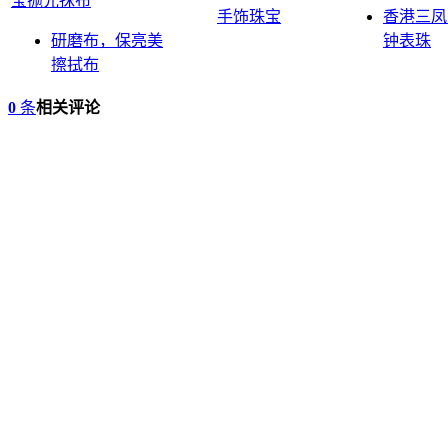
手饰珠宝
香港三凤
研磨布，保亮美
钟表珠
擦拭布
0
条
相关评论