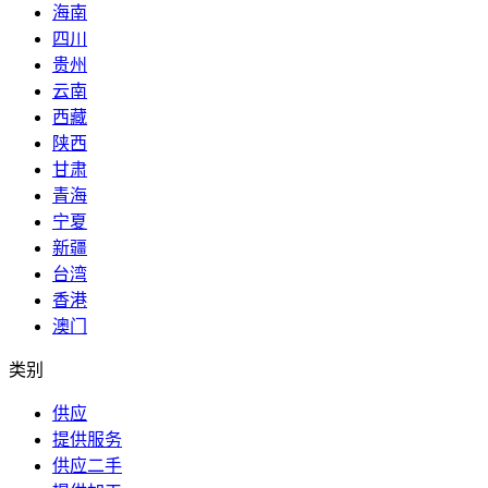
海南
四川
贵州
云南
西藏
陕西
甘肃
青海
宁夏
新疆
台湾
香港
澳门
类别
供应
提供服务
供应二手