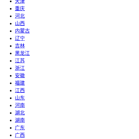
天津
重庆
河北
山西
内蒙古
辽宁
吉林
黑龙江
江苏
浙江
安徽
福建
江西
山东
河南
湖北
湖南
广东
广西